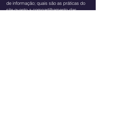
de informação; quais são as práticas do
site quanto a compartilhamento das
informações com terceiros; modos em
que seus visitantes e clientes podem
exercer seus direitos de acordo com a
legislação de privacidade relevante; as
práticas específicas quanto a coleta de
dados de menores; e muito mais.
Para saber mais a respeito, confira o
nosso
artigo
.
Ana Priscila Benites
Terapia individual, de casal e família
​Psicóloga CRP
12/04169